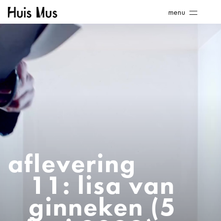
Skip
Huis
menu
to
Mus
content
aflevering
11: lisa van
ginneken (5