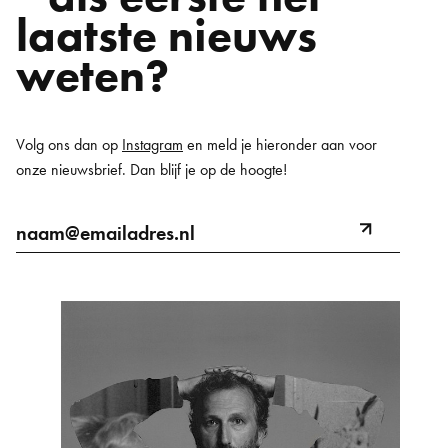
laatste nieuws
weten?
Volg ons dan op
Instagram
en meld je hieronder aan voor
onze nieuwsbrief. Dan blijf je op de hoogte!
E-
naam@emailadres.nl
meld
mailadres
aan